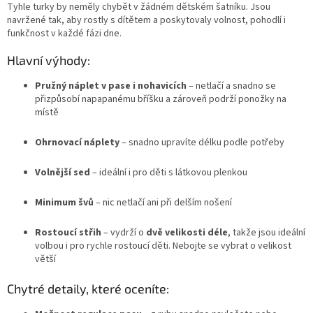
Tyhle turky by neměly chybět v žádném dětském šatníku. Jsou
navržené tak, aby rostly s dítětem a poskytovaly volnost, pohodlí i
funkčnost v každé fázi dne.
Hlavní výhody:
Pružný náplet v pase i nohavicích
– netlačí a snadno se
přizpůsobí napapanému bříšku a zároveň podrží ponožky na
místě
Ohrnovací náplety
– snadno upravíte délku podle potřeby
Volnější sed
– ideální i pro děti s látkovou plenkou
Minimum švů
– nic netlačí ani při delším nošení
Rostoucí střih
– vydrží o
dvě velikosti déle
, takže jsou ideální
volbou i pro rychle rostoucí děti. Nebojte se vybrat o velikost
větší
Chytré detaily, které oceníte: