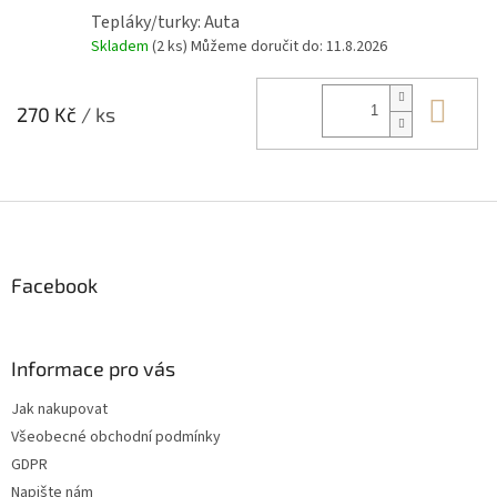
Tepláky/turky: Auta
Skladem
(2 ks)
Můžeme doručit do:
11.8.2026
Do 
270 Kč
/ ks
Z
á
p
a
Facebook
t
í
Informace pro vás
Jak nakupovat
Všeobecné obchodní podmínky
GDPR
Napište nám