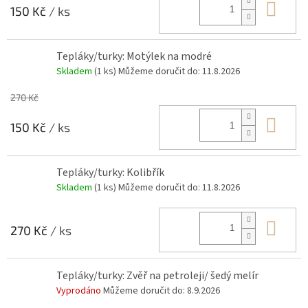
Do 
150 Kč
/ ks
Tepláky/turky: Motýlek na modré
Skladem
(1 ks)
Můžeme doručit do:
11.8.2026
270 Kč
Do 
150 Kč
/ ks
Tepláky/turky: Kolibřík
Skladem
(1 ks)
Můžeme doručit do:
11.8.2026
Do 
270 Kč
/ ks
Tepláky/turky: Zvěř na petroleji/ šedý melír
Vyprodáno
Můžeme doručit do:
8.9.2026