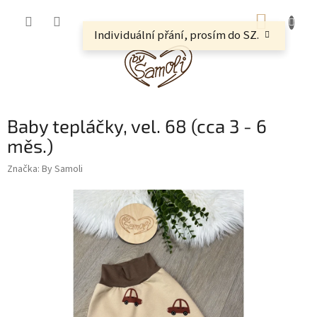
Přejít
NÁKUP
na
obsah
Individuální přání, prosím do SZ.
KOŠÍK
Baby tepláčky, vel. 68 (cca 3 - 6
měs.)
Značka:
By Samoli