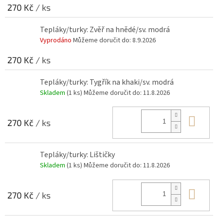
270 Kč
/ ks
Tepláky/turky: Zvěř na hnědé/sv. modrá
Vyprodáno
Můžeme doručit do:
8.9.2026
270 Kč
/ ks
Tepláky/turky: Tygřík na khaki/sv. modrá
Skladem
(1 ks)
Můžeme doručit do:
11.8.2026
Do 
270 Kč
/ ks
Tepláky/turky: Lištičky
Skladem
(1 ks)
Můžeme doručit do:
11.8.2026
Do 
270 Kč
/ ks