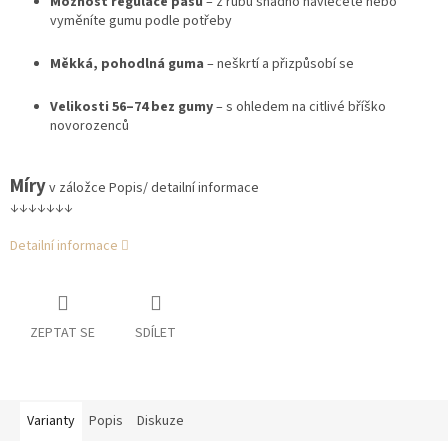
Možnost regulace pasu
– z rubu snadno navlečete nebo
vyměníte gumu podle potřeby
Měkká, pohodlná guma
– neškrtí a přizpůsobí se
Velikosti 56–74 bez gumy
– s ohledem na citlivé bříško
novorozenců
Míry
v záložce Popis/ detailní informace
↓↓↓↓↓↓↓
Detailní informace
ZEPTAT SE
SDÍLET
Varianty
Popis
Diskuze