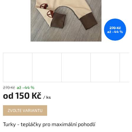
270 Kč
až –44 %
270 Kč
až –44 %
od
150 Kč
/ ks
Měrná
ZVOLTE VARIANTU
cena:
Turky - tepláčky pro maximální pohodlí