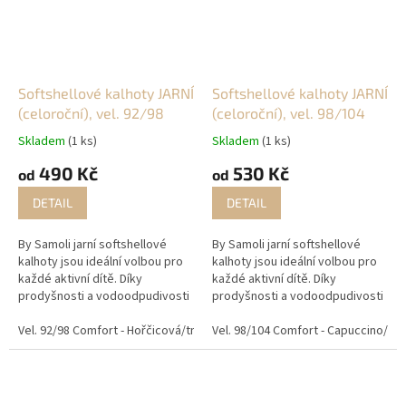
Softshellové kalhoty JARNÍ
Softshellové kalhoty JARNÍ
(celoroční), vel. 92/98
(celoroční), vel. 98/104
Skladem
(1 ks)
Skladem
(1 ks)
490 Kč
530 Kč
od
od
DETAIL
DETAIL
By Samoli jarní softshellové
By Samoli jarní softshellové
kalhoty jsou ideální volbou pro
kalhoty jsou ideální volbou pro
každé aktivní dítě. Díky
každé aktivní dítě. Díky
prodyšnosti a vodoodpudivosti
prodyšnosti a vodoodpudivosti
se stanou nezbytným kouskem
se stanou nezbytným kouskem
na venkovní dobrodružství, do
Vel. 92/98 Comfort - Hořčicová/tm. modrá
na venkovní dobrodružství, do
Vel. 98/104 Comfort - Capuccino/zví
Vel. 92/98 Comfort - Tm. 
školy či školky. Ať už...
školy či školky. Ať už...