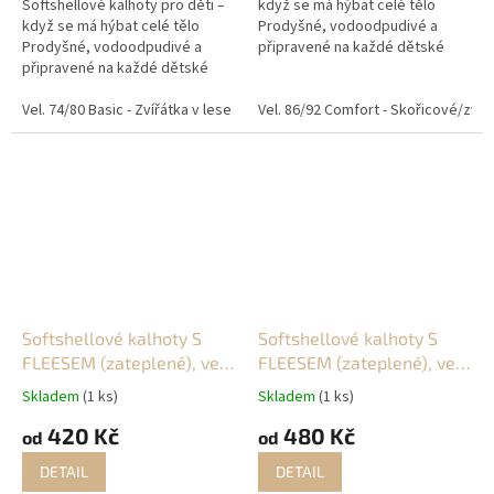
Softshellové kalhoty pro děti –
když se má hýbat celé tělo
když se má hýbat celé tělo
Prodyšné, vodoodpudivé a
Prodyšné, vodoodpudivé a
připravené na každé dětské
připravené na každé dětské
dobrodružství. Tyto
dobrodružství. Tyto
softshellové kalhoty jsou
softshellové kalhoty jsou
Vel. 74/80 Basic - Zvířátka v lese
Vel. 74/80 Basic - šedé
navržené pro aktivní děti, které
Vel. 86/92 Comfort - Skořicové/zvíř
Vel. 80/86 
navržené pro aktivní děti, které
skáčou...
skáčou...
Softshellové kalhoty S
Softshellové kalhoty S
FLEESEM (zateplené), vel.
FLEESEM (zateplené), vel.
92/98
98/104
Skladem
(1 ks)
Skladem
(1 ks)
420 Kč
480 Kč
od
od
DETAIL
DETAIL