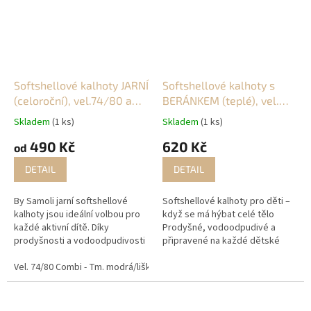
Softshellové kalhoty JARNÍ
Softshellové kalhoty s
(celoroční), vel.74/80 a
BERÁNKEM (teplé), vel.
80/86
74-158
Skladem
(1 ks)
Skladem
(1 ks)
490 Kč
620 Kč
od
DETAIL
DETAIL
By Samoli jarní softshellové
Softshellové kalhoty pro děti –
kalhoty jsou ideální volbou pro
když se má hýbat celé tělo
každé aktivní dítě. Díky
Prodyšné, vodoodpudivé a
prodyšnosti a vodoodpudivosti
připravené na každé dětské
se stanou nezbytným kouskem
dobrodružství. Tyto
na venkovní dobrodružství, do
Vel. 74/80 Combi - Tm. modrá/lišky
softshellové kalhoty jsou
Vel. 74/80 Combi - Capuccino/lišti
školy či školky. Ať už...
navržené pro aktivní děti, které
skáčou...