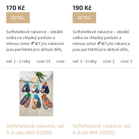
t
170 Kč
190 Kč
ů
DETAIL
DETAIL
Softshellové rukavice – ideální
Softshellové rukavice – ideální
volba na chladný podzim a
volba na chladný podzim a
mírnou zimu! 🍂❄️Tyto rukavice
mírnou zimu! 🍂❄️Tyto rukavice
jsou perfektní pro aktivní děti,
jsou perfektní pro aktivní děti,
které jsou neustále v pohybu a
které jsou neustále v pohybu a
potřebují udržet ruce v teple.
vel. 1 - 2 roky
vzor 13
vzor 14
potřebují udržet ruce v teple.
vel. 2 - 3 roky
vzor 15
vzor 16
vzor 2
vzor 17
vzor 3
v
Díky fleesové...
Díky fleesové...
Softshellové rukavice, vel.
Softshellové rukavice, vel.
3-4 roky MIX VZORŮ
4-6 let MIX VZORŮ