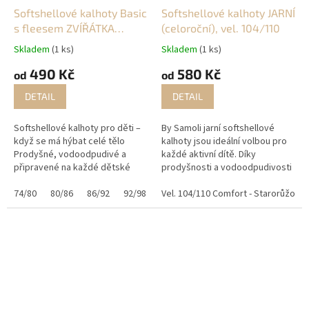
Softshellové kalhoty Basic
Softshellové kalhoty JARNÍ
s fleesem ZVÍŘÁTKA
(celoroční), vel. 104/110
(zateplené)
Skladem
(1 ks)
Skladem
(1 ks)
490 Kč
580 Kč
od
od
DETAIL
DETAIL
Softshellové kalhoty pro děti –
By Samoli jarní softshellové
když se má hýbat celé tělo
kalhoty jsou ideální volbou pro
Prodyšné, vodoodpudivé a
každé aktivní dítě. Díky
připravené na každé dětské
prodyšnosti a vodoodpudivosti
dobrodružství. Tyto
se stanou nezbytným kouskem
softshellové kalhoty jsou
74/80
80/86
86/92
92/98
98/104
na venkovní dobrodružství, do
Vel. 104/110 Comfort - Starorůžová
104/110
110/116
116
navržené pro aktivní děti, které
školy či školky. Ať už...
skáčou...