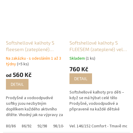
Softshellové kalhoty S
Softshellové kalhoty S
fleesem (zateplené)
FLEESEM (zateplené) vel.
ZVÍŘÁTKA
146/152
Na zakázku - s odesláním 1 až 3
Skladem
(1 ks)
týdny
(>5 ks)
760 Kč
560 Kč
od
DETAIL
DETAIL
Softshellové kalhoty pro děti –
Prodyšné a vodoodpudivé
když se má hýbat celé tělo
softky jsou nezbytným
Prodyšné, vodoodpudivé a
doplňkem každého aktivního
připravené na každé dětské
dítěte. Vhodný jak na výpravy za
dobrodružství. Tyto
dobrodružstvím, tak do školy a
softshellové kalhoty jsou
školky. Skákat v kalužích, lézt
80/86
86/92
92/98
98/104
navržené pro aktivní děti, které
Vel. 146/152 Comfort - Tmavě modré
104/110
110/116
116/122
1
po prolézačkách a po zemi…a...
skáčou...