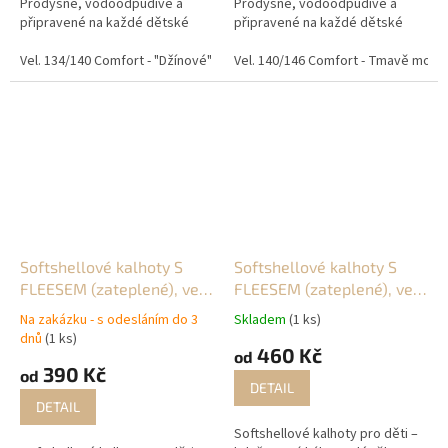
Prodyšné, vodoodpudivé a
Prodyšné, vodoodpudivé a
připravené na každé dětské
připravené na každé dětské
dobrodružství. Tyto
dobrodružství. Tyto
softshellové kalhoty jsou
Vel. 134/140 Comfort - "Džínové"
Vel. 134/140 Comfort - Tm. modré/ k
softshellové kalhoty jsou
Vel. 140/146 Comfort - Tmavě modré
navržené pro aktivní děti, které
navržené pro aktivní děti, které
skáčou...
skáčou...
Softshellové kalhoty S
Softshellové kalhoty S
FLEESEM (zateplené), vel.
FLEESEM (zateplené), vel.
74/80 a 80/86
86/92
Na zakázku - s odesláním do 3
Skladem
(1 ks)
dnů
(1 ks)
460 Kč
od
390 Kč
od
DETAIL
DETAIL
Softshellové kalhoty pro děti –