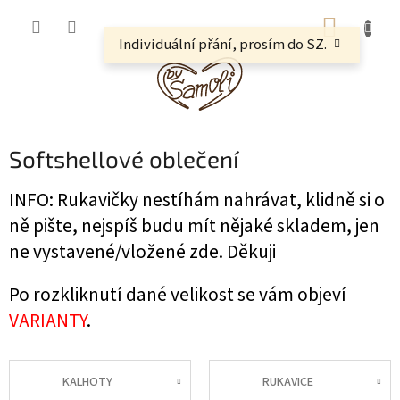
Přejít
NÁKUP
na
obsah
Individuální přání, prosím do SZ.
KOŠÍK
Softshellové oblečení
INFO: Rukavičky nestíhám nahrávat, klidně si o
ně pište, nejspíš budu mít nějaké skladem, jen
ne vystavené/vložené zde. Děkuji
Po rozkliknutí dané velikost se vám objeví
VARIANTY
.
KALHOTY
RUKAVICE