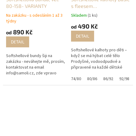
80-158- VARIANTY
s fleesem
ABSTRAKT(zateplené)
Na zakázku - s odesláním 1 až 3
Skladem
(1 ks)
týdny
490 Kč
od
890 Kč
od
DETAIL
DETAIL
Softshellové kalhoty pro děti –
Softshellové bundy šiji na
když se má hýbat celé tělo
zakázku - neváhejte mě, prosím,
Prodyšné, vodoodpudivé a
kontaktovat na email
připravené na každé dětské
info@samoli.cz
, zde vpravo
dobrodružství. Tyto
dole do chatu nebo na FB
softshellové kalhoty jsou
74/80
80/86
86/92
92/98
stránky By
navržené pro aktivní děti, které
Samoli.Jednobarevná bunda s
skáčou...
fleesem od...