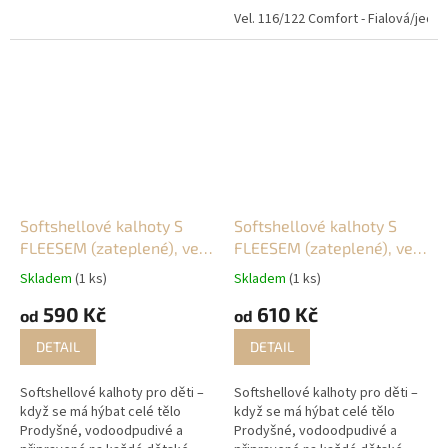
softshellové kalhoty jsou
softshellové kalhoty jsou
Vel. 116/122 Comfort - Fialová/jedn
navržené pro aktivní děti, které
navržené pro aktivní děti, které
skáčou...
skáčou...
Softshellové kalhoty S
Softshellové kalhoty S
FLEESEM (zateplené), vel.
FLEESEM (zateplené), vel.
122/128
128/134
Skladem
(1 ks)
Skladem
(1 ks)
590 Kč
610 Kč
od
od
DETAIL
DETAIL
Softshellové kalhoty pro děti –
Softshellové kalhoty pro děti –
když se má hýbat celé tělo
když se má hýbat celé tělo
Prodyšné, vodoodpudivé a
Prodyšné, vodoodpudivé a