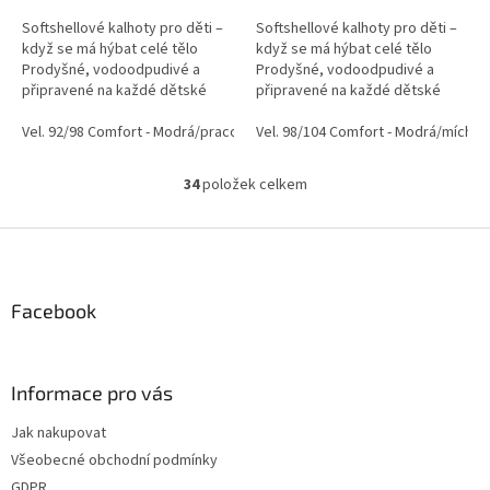
Softshellové kalhoty pro děti –
Softshellové kalhoty pro děti –
když se má hýbat celé tělo
když se má hýbat celé tělo
Prodyšné, vodoodpudivé a
Prodyšné, vodoodpudivé a
připravené na každé dětské
připravené na každé dětské
dobrodružství. Tyto
dobrodružství. Tyto
softshellové kalhoty jsou
Vel. 92/98 Comfort - Modrá/pracovní stroje
softshellové kalhoty jsou
Vel. 98/104 Comfort - Modrá/míchač
Vel. 92/98 Comfort - Skoř
navržené pro aktivní děti, které
navržené pro aktivní děti, které
skáčou...
skáčou...
34
položek celkem
O
v
l
Z
á
á
d
p
a
a
Facebook
c
t
í
í
p
r
Informace pro vás
v
k
Jak nakupovat
y
Všeobecné obchodní podmínky
v
ý
GDPR