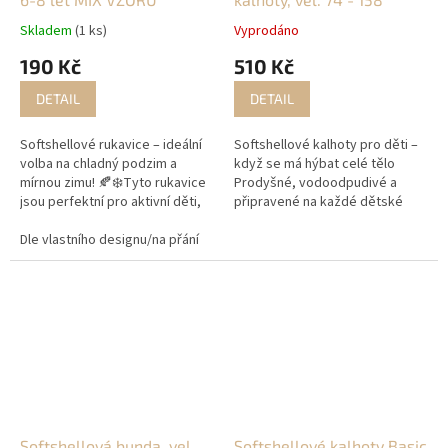
Skladem
(1 ks)
Vyprodáno
190 Kč
510 Kč
DETAIL
DETAIL
Softshellové rukavice – ideální
Softshellové kalhoty pro děti –
volba na chladný podzim a
když se má hýbat celé tělo
mírnou zimu! 🍂❄️Tyto rukavice
Prodyšné, vodoodpudivé a
jsou perfektní pro aktivní děti,
připravené na každé dětské
které jsou neustále v pohybu a
dobrodružství. Tyto
potřebují udržet ruce v teple.
Dle vlastního designu/na přání
vzor 1
softshellové kalhoty jsou
vzor 2
vzor 3
vel. 6 - 8 l
Díky fleesové...
navržené pro aktivní děti, které
skáčou...
Softshellová bunda, vel.
Softshellové kalhoty Basic