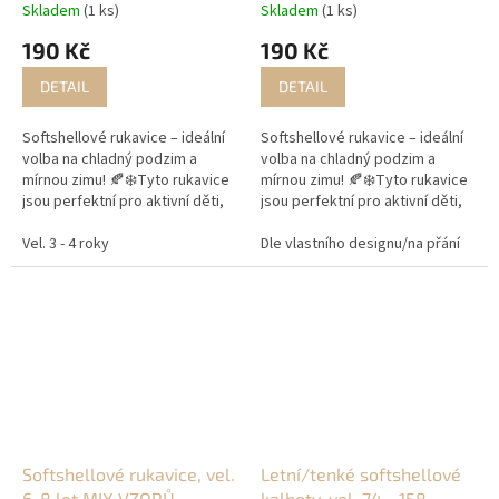
Skladem
(1 ks)
Skladem
(1 ks)
190 Kč
190 Kč
DETAIL
DETAIL
Softshellové rukavice – ideální
Softshellové rukavice – ideální
volba na chladný podzim a
volba na chladný podzim a
mírnou zimu! 🍂❄️Tyto rukavice
mírnou zimu! 🍂❄️Tyto rukavice
jsou perfektní pro aktivní děti,
jsou perfektní pro aktivní děti,
které jsou neustále v pohybu a
které jsou neustále v pohybu a
potřebují udržet ruce v teple.
Vel. 3 - 4 roky
potřebují udržet ruce v teple.
Dle vlastního designu/na přání
vel
Díky fleesové...
Díky fleesové...
Softshellové rukavice, vel.
Letní/tenké softshellové
6-8 let MIX VZORŮ
kalhoty, vel. 74 - 158