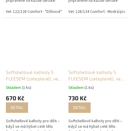
připravené na každé dětské
připravené na každé dětské
dobrodružství. Tyto
dobrodružství. Tyto
softshellové kalhoty jsou
Vel. 122/128 Comfort - "Džínové"
Vel. 122/128 Comfort - Skořicové
softshellové kalhoty jsou
Vel. 128/134 Comfort - Modrá/pracov
navržené pro aktivní děti, které
navržené pro aktivní děti, které
skáčou...
skáčou...
Softshellové kalhoty S
Softshellové kalhoty S
FLEESEM (zateplené), vel.
FLEESEM (zateplené), vel.
134/140
140/146
Skladem
(1 ks)
Skladem
(1 ks)
670 Kč
730 Kč
DETAIL
DETAIL
Softshellové kalhoty pro děti –
Softshellové kalhoty pro děti –
když se má hýbat celé tělo
když se má hýbat celé tělo