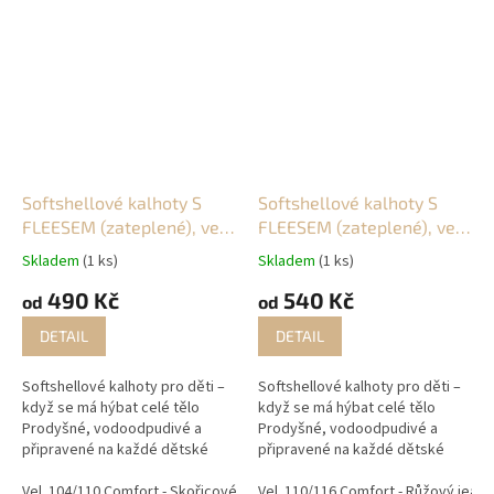
Softshellové kalhoty S
Softshellové kalhoty S
FLEESEM (zateplené), vel.
FLEESEM (zateplené), vel.
104/110
110/116
Skladem
(1 ks)
Skladem
(1 ks)
490 Kč
540 Kč
od
od
DETAIL
DETAIL
Softshellové kalhoty pro děti –
Softshellové kalhoty pro děti –
když se má hýbat celé tělo
když se má hýbat celé tělo
Prodyšné, vodoodpudivé a
Prodyšné, vodoodpudivé a
připravené na každé dětské
připravené na každé dětské
dobrodružství. Tyto
dobrodružství. Tyto
softshellové kalhoty jsou
Vel. 104/110 Comfort - Skořicové/zvířátka II
softshellové kalhoty jsou
Vel. 110/116 Comfort - Růžový jean
Vel. 104/110 Comfort - Pe