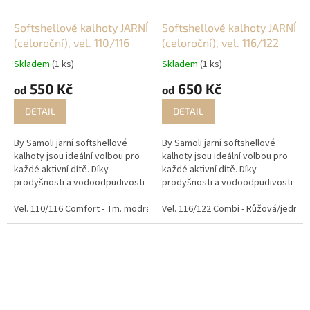
Softshellové kalhoty JARNÍ
Softshellové kalhoty JARNÍ
(celoroční), vel. 110/116
(celoroční), vel. 116/122
Skladem
(1 ks)
Skladem
(1 ks)
550 Kč
650 Kč
od
od
DETAIL
DETAIL
By Samoli jarní softshellové
By Samoli jarní softshellové
kalhoty jsou ideální volbou pro
kalhoty jsou ideální volbou pro
každé aktivní dítě. Díky
každé aktivní dítě. Díky
prodyšnosti a vodoodpudivosti
prodyšnosti a vodoodpudivosti
se stanou nezbytným kouskem
se stanou nezbytným kouskem
na venkovní dobrodružství, do
Vel. 110/116 Comfort - Tm. modrá/ origami dino
na venkovní dobrodružství, do
Vel. 116/122 Combi - Růžová/jednor
Vel. 110/116 Combi -
školy či školky. Ať už...
školy či školky. Ať už...