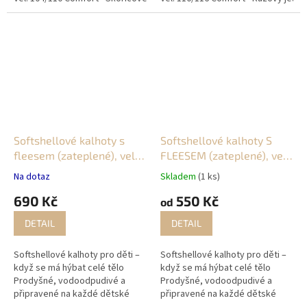
navržené pro aktivní děti, které
navržené pro aktivní děti, které
skáčou...
skáčou...
Softshellové kalhoty s
Softshellové kalhoty S
fleesem (zateplené), vel.
FLEESEM (zateplené), vel.
116
116/122
Na dotaz
Skladem
(1 ks)
690 Kč
550 Kč
od
DETAIL
DETAIL
Softshellové kalhoty pro děti –
Softshellové kalhoty pro děti –
když se má hýbat celé tělo
když se má hýbat celé tělo
Prodyšné, vodoodpudivé a
Prodyšné, vodoodpudivé a
připravené na každé dětské
připravené na každé dětské
dobrodružství. Tyto
dobrodružství. Tyto