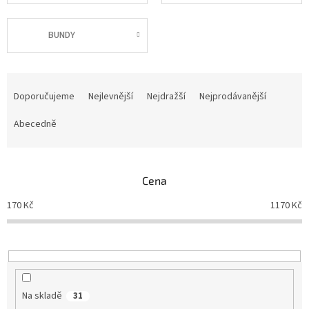
BUNDY
Ř
a
Doporučujeme
Nejlevnější
Nejdražší
Nejprodávanější
z
e
Abecedně
n
í
p
Cena
r
o
170
Kč
1170
Kč
d
u
k
t
ů
Na skladě
31