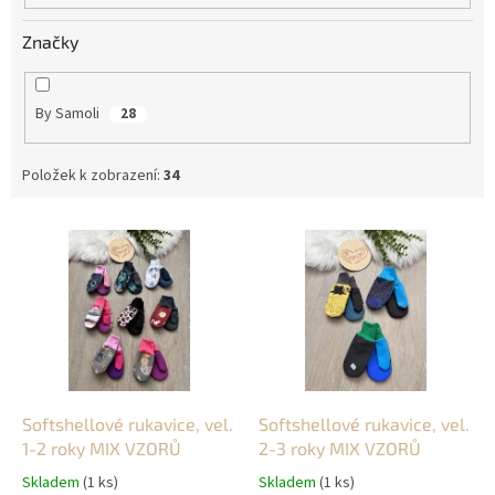
Značky
By Samoli
28
Položek k zobrazení:
34
V
ý
p
i
s
p
r
o
d
Softshellové rukavice, vel.
Softshellové rukavice, vel.
u
1-2 roky MIX VZORŮ
2-3 roky MIX VZORŮ
k
Skladem
(1 ks)
Skladem
(1 ks)