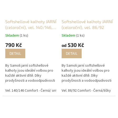
Softshellové kalhoty JARNÍ
Softshellové kalhoty JARNÍ
(celoroční), vel. 140/146,
(celoroční), vel. 86/92
146/152 a 152/158
Skladem
(1 ks)
Skladem
(1 ks)
790 Kč
530 Kč
od
DETAIL
DETAIL
By Samoli jarní softshellové
By Samoli jarní softshellové
kalhoty jsou ideální volbou pro
kalhoty jsou ideální volbou pro
každé aktivní dítě. Díky
každé aktivní dítě. Díky
prodyšnosti a vodoodpudivosti
prodyšnosti a vodoodpudivosti
se stanou nezbytným kouskem
se stanou nezbytným kouskem
na venkovní dobrodružství, do
Vel. 140/146 Comfort - Černá/ ornament v kapse
na venkovní dobrodružství, do
Vel. 86/92 Comfort - Černá/lišky
Vel. 146/152 Comfor
V
školy či školky. Ať už...
školy či školky. Ať už...