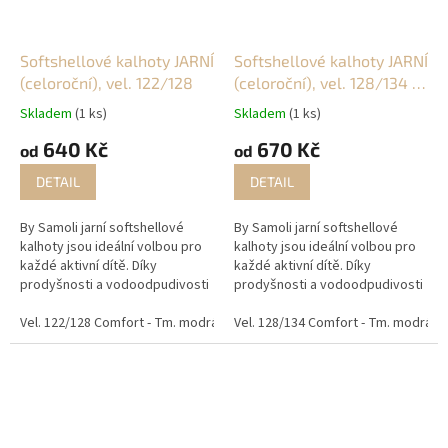
Softshellové kalhoty JARNÍ
Softshellové kalhoty JARNÍ
(celoroční), vel. 122/128
(celoroční), vel. 128/134 a
134/140
Skladem
(1 ks)
Skladem
(1 ks)
640 Kč
670 Kč
od
od
DETAIL
DETAIL
By Samoli jarní softshellové
By Samoli jarní softshellové
kalhoty jsou ideální volbou pro
kalhoty jsou ideální volbou pro
každé aktivní dítě. Díky
každé aktivní dítě. Díky
prodyšnosti a vodoodpudivosti
prodyšnosti a vodoodpudivosti
se stanou nezbytným kouskem
se stanou nezbytným kouskem
na venkovní dobrodružství, do
Vel. 122/128 Comfort - Tm. modrá/vesmír
na venkovní dobrodružství, do
Vel. 128/134 Comfort - Tm. modrá/čí
Vel. 122/128 Comfort - Khak
školy či školky. Ať už...
školy či školky. Ať už...