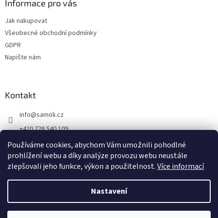
Informace pro vás
Jak nakupovat
Všeobecné obchodní podmínky
GDPR
Napište nám
Kontakt
info
@
samoli.cz
+420 728 540 109
By Samoli na FB
Používáme cookies, abychom Vám umožnili pohodlné
prohlížení webu a díky analýze provozu webu neustále
by_samoli
zlepšovali jeho funkce, výkon a použitelnost.
Více informací
Nastavení
Vytvořil Shoptet