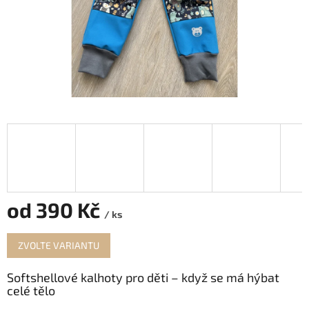
od
390 Kč
/ ks
Měrná
ZVOLTE VARIANTU
cena:
Softshellové kalhoty pro děti – když se má hýbat
celé tělo