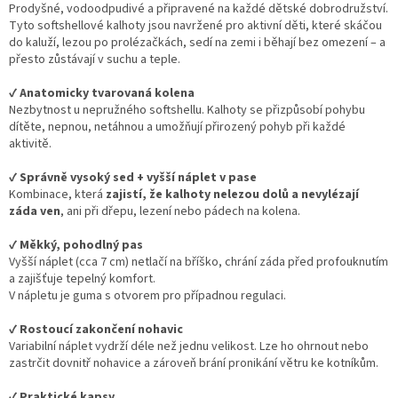
Prodyšné, vodoodpudivé a připravené na každé dětské dobrodružství.
Tyto softshellové kalhoty jsou navržené pro aktivní děti, které skáčou
do kaluží, lezou po prolézačkách, sedí na zemi i běhají bez omezení – a
přesto zůstávají v suchu a teple.
✔️
Anatomicky tvarovaná kolena
Nezbytnost u nepružného softshellu. Kalhoty se přizpůsobí pohybu
dítěte, nepnou, netáhnou a umožňují přirozený pohyb při každé
aktivitě.
✔️
Správně vysoký sed + vyšší náplet v pase
Kombinace, která
zajistí, že kalhoty nelezou dolů a nevylézají
záda ven
, ani při dřepu, lezení nebo pádech na kolena.
✔️
Měkký, pohodlný pas
Vyšší náplet (cca 7 cm) netlačí na bříško, chrání záda před profouknutím
a zajišťuje tepelný komfort.
V nápletu je guma s otvorem pro případnou regulaci.
✔️
Rostoucí zakončení nohavic
Variabilní náplet vydrží déle než jednu velikost. Lze ho ohrnout nebo
zastrčit dovnitř nohavice a zároveň brání pronikání větru ke kotníkům.
✔️
Praktické kapsy