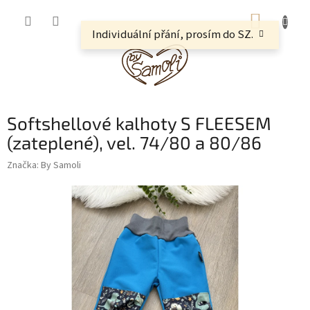
Přejít
NÁKUP
na
obsah
Individuální přání, prosím do SZ.
KOŠÍK
Softshellové kalhoty S FLEESEM
(zateplené), vel. 74/80 a 80/86
Značka:
By Samoli