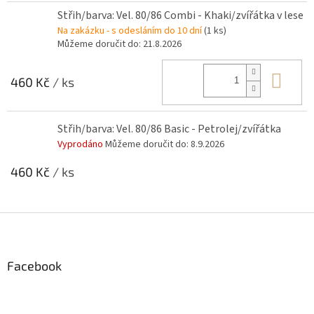
Střih/barva: Vel. 80/86 Combi - Khaki/zvířátka v lese
Na zakázku - s odesláním do 10 dní
(1 ks)
Můžeme doručit do:
21.8.2026
Do 
460 Kč
/ ks
Střih/barva: Vel. 80/86 Basic - Petrolej/zvířátka
Vyprodáno
Můžeme doručit do:
8.9.2026
460 Kč
/ ks
Z
á
p
a
Facebook
t
í