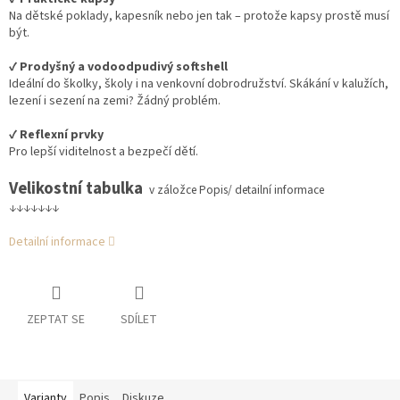
Na dětské poklady, kapesník nebo jen tak – protože kapsy prostě musí
být.
✔️
Prodyšný a vodoodpudivý softshell
Ideální do školky, školy i na venkovní dobrodružství. Skákání v kalužích,
lezení i sezení na zemi? Žádný problém.
✔️
Reflexní prvky
Pro lepší viditelnost a bezpečí dětí.
Velikostní tabulka
v záložce Popis/ detailní informace
↓↓↓↓↓↓↓
Detailní informace
ZEPTAT SE
SDÍLET
Varianty
Popis
Diskuze