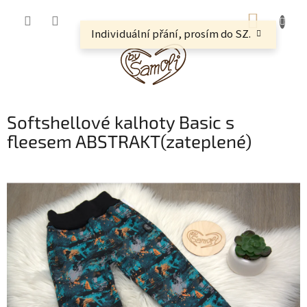
Přejít
NÁKUP
na
obsah
Individuální přání, prosím do SZ.
KOŠÍK
Softshellové kalhoty Basic s
fleesem ABSTRAKT(zateplené)