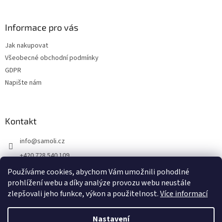
t
í
Informace pro vás
Jak nakupovat
Všeobecné obchodní podmínky
GDPR
Napište nám
Kontakt
info
@
samoli.cz
+420 728 540 109
By Samoli na FB
Používáme cookies, abychom Vám umožnili pohodlné
prohlížení webu a díky analýze provozu webu neustále
by_samoli
zlepšovali jeho funkce, výkon a použitelnost.
Více informací
Nastavení
Vytvořil Shoptet