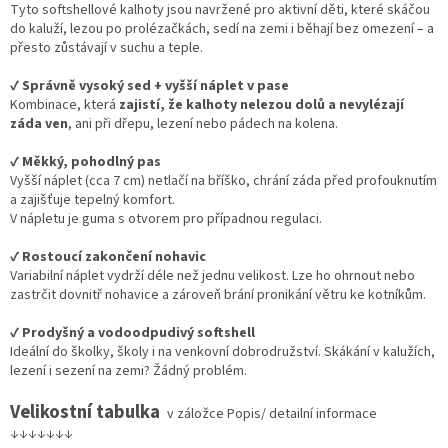
Tyto softshellové kalhoty jsou navržené pro aktivní děti, které skáčou
do kaluží, lezou po prolézačkách, sedí na zemi i běhají bez omezení – a
přesto zůstávají v suchu a teple.
✔️
Správně vysoký sed + vyšší náplet v pase
Kombinace, která
zajistí, že kalhoty nelezou dolů a nevylézají
záda ven
, ani při dřepu, lezení nebo pádech na kolena.
✔️
Měkký, pohodlný pas
Vyšší náplet (cca 7 cm) netlačí na bříško, chrání záda před profouknutím
a zajišťuje tepelný komfort.
V nápletu je guma s otvorem pro případnou regulaci.
✔️
Rostoucí zakončení nohavic
Variabilní náplet vydrží déle než jednu velikost. Lze ho ohrnout nebo
zastrčit dovnitř nohavice a zároveň brání pronikání větru ke kotníkům.
✔️
Prodyšný a vodoodpudivý softshell
Ideální do školky, školy i na venkovní dobrodružství. Skákání v kalužích,
lezení i sezení na zemi? Žádný problém.
Velikostní tabulka
v záložce Popis/ detailní informace
↓↓↓↓↓↓↓