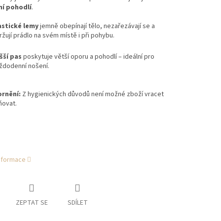
í pohodlí
.
astické lemy
jemně obepínají tělo, nezařezávají se a
ržují prádlo na svém místě i při pohybu.
šší pas
poskytuje větší oporu a pohodlí – ideální pro
ždodenní nošení.
rnění:
Z hygienických důvodů není možné zboží vracet
ňovat.
informace
ZEPTAT SE
SDÍLET