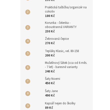
199 Kč
Praktická taštička/organizér na
cokoliv
180 Kč
Korunka - čelenka -
oboustranná VARIANTY
230 Kč
Žebrovaná čepice
270 Kč
Tepláky Klasic, vel. 80-158
200 Kč
Mušelínový šátek (cca od 6 měs.
- 7 let) - barevné varianty
240 Kč
Šaty Noemi
450 Kč
Šaty Jane
490 Kč
Kapsář nejen do školky
89 Kč