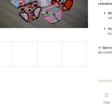
celodenn
El
ud
Vy
ka
🔸
Upozo
ani vymě
Detailní 
TISK