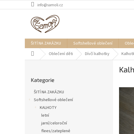
Přejít
info@samoli.cz
na
obsah
ŠITÍ NA ZAKÁZKU
Softshellové oblečení
Oble
Domů
Oblečení děti
Dívčí kalhotky
Kalhot
P
Kal
o
Přeskočit
s
Kategorie
kategorie
t
r
ŠITÍ NA ZAKÁZKU
a
Softshellové oblečení
n
KALHOTY
n
í
letní
p
jarní/celoroční
a
flees/zateplené