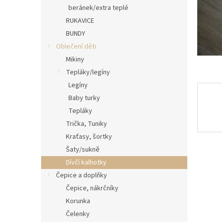
n
beránek/extra teplé
e
RUKAVICE
l
BUNDY
Oblečení děti
Mikiny
Tepláky/legíny
Legíny
Baby turky
Tepláky
Trička, Tuniky
Kraťasy, šortky
Šaty/sukně
Dívčí kalhotky
Čepice a doplňky
Čepice, nákrčníky
Korunka
Čelenky