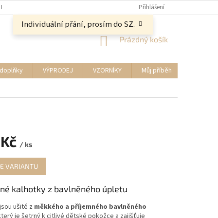
NAPIŠTE NÁM
Přihlášení
Individuální přání, prosím do SZ.
NÁKUPNÍ
Prázdný košík
KOŠÍK
 doplňky
VÝPRODEJ
VZORNÍKY
Můj příběh
Kontakty
 Kč
/ ks
E VARIANTU
né kalhotky z bavlněného úpletu
jsou ušité z
měkkého a příjemného bavlněného
který je šetrný k citlivé dětské pokožce a zajišťuje