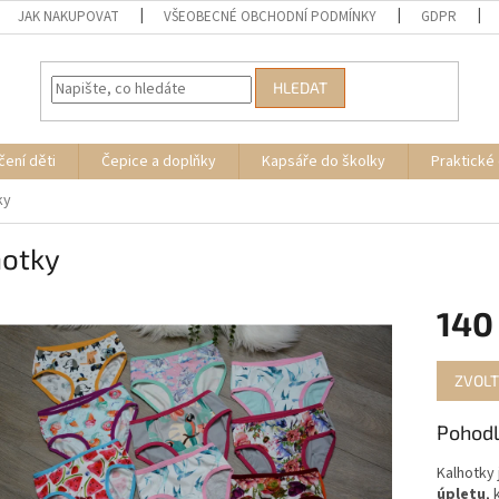
JAK NAKUPOVAT
VŠEOBECNÉ OBCHODNÍ PODMÍNKY
GDPR
HLEDAT
čení děti
Čepice a doplňky
Kapsáře do školky
Praktické
ky
hotky
140
Měrná
ZVOLT
cena:
Pohodl
Kalhotky 
úpletu
, 