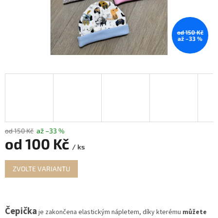
od 150 Kč
až –33 %
od 150 Kč
až –33 %
od
100 Kč
/ ks
Měrná
ZVOLTE VARIANTU
cena:
Čepička
je zakončena elastickým nápletem, díky kterému
můžete