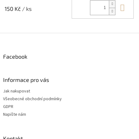
Do 
150 Kč
/ ks
Z
á
p
a
Facebook
t
í
Informace pro vás
Jak nakupovat
Všeobecné obchodní podmínky
GDPR
Napište nám
Kontakt