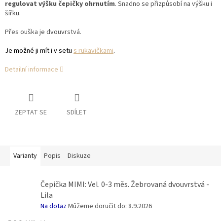
regulovat výšku čepičky ohrnutím
. Snadno se přizpůsobí na výšku i
šířku.
Přes ouška je dvouvrstvá.
Je možné ji mít i v setu
s rukavičkami
.
Detailní informace
ZEPTAT SE
SDÍLET
Varianty
Popis
Diskuze
Čepička MIMI: Vel. 0-3 měs. Žebrovaná dvouvrstvá -
Lila
Na dotaz
Můžeme doručit do:
8.9.2026