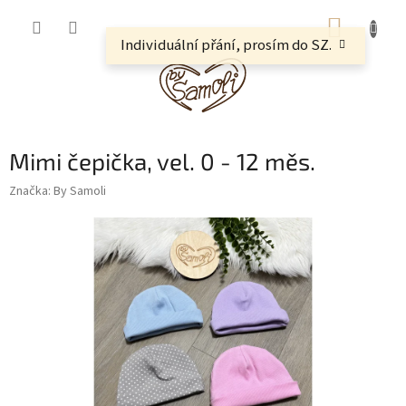
Přejít
NÁKUP
na
obsah
Individuální přání, prosím do SZ.
KOŠÍK
Mimi čepička, vel. 0 - 12 měs.
Značka:
By Samoli