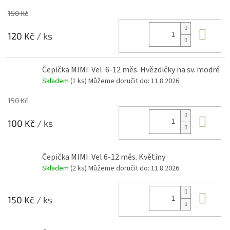
150 Kč
Do 
120 Kč
/ ks
Čepička MIMI: Vel. 6-12 měs. Hvězdičky na sv. modré
Skladem
(1 ks)
Můžeme doručit do:
11.8.2026
150 Kč
Do 
100 Kč
/ ks
Čepička MIMI: Vel 6-12 měs. Květiny
Skladem
(2 ks)
Můžeme doručit do:
11.8.2026
Do 
150 Kč
/ ks