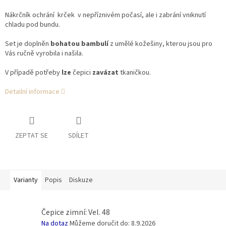
N
ákrčník ochrání krček v nepříznivém počasí, ale i zabrání vniknutí
chladu pod bundu.
Set je doplněn
bohatou bambulí
z umělé kožešiny, kterou jsou pro
Vás ručně vyrobila i našila.
V případě potřeby
lze
čepici
zavázat
tkaničkou.
Detailní informace
ZEPTAT SE
SDÍLET
Varianty
Popis
Diskuze
Čepice zimní: Vel. 48
Na dotaz
Můžeme doručit do:
8.9.2026