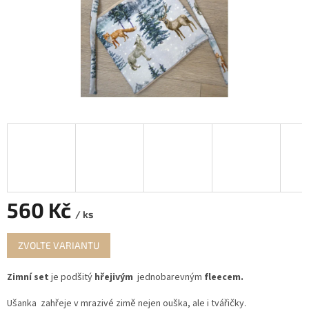
560 Kč
/ ks
Měrná
ZVOLTE VARIANTU
cena:
Zimní set
je podšitý
hřejivým
jednobarevným
fleecem.
Ušanka zahřeje v mrazivé zimě nejen ouška, ale i tvářičky.