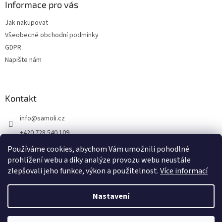
Informace pro vás
Jak nakupovat
Všeobecné obchodní podmínky
GDPR
Napište nám
Kontakt
info
@
samoli.cz
+420 728 540 109
By Samoli na FB
Používáme cookies, abychom Vám umožnili pohodlné
prohlížení webu a díky analýze provozu webu neustále
by_samoli
zlepšovali jeho funkce, výkon a použitelnost.
Více informací
Nastavení
Vytvořil Shoptet