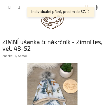
Přejít
NÁKUP
na
obsah
Individuální přání, prosím do SZ.
KOŠÍK
ZIMNÍ ušanka & nákrčník - Zimní les,
vel. 48-52
Značka:
By Samoli